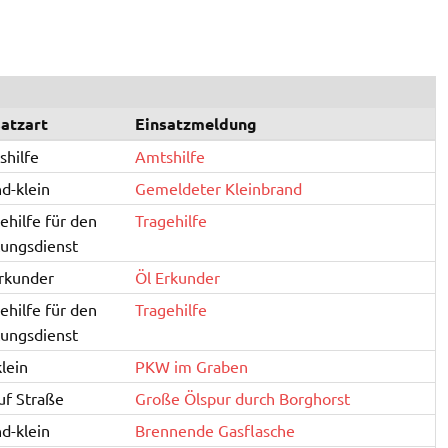
satzart
Einsatzmeldung
hilfe
Amtshilfe
d-klein
Gemeldeter Kleinbrand
ehilfe für den
Tragehilfe
ungsdienst
rkunder
Öl Erkunder
ehilfe für den
Tragehilfe
ungsdienst
lein
PKW im Graben
uf Straße
Große Ölspur durch Borghorst
d-klein
Brennende Gasflasche