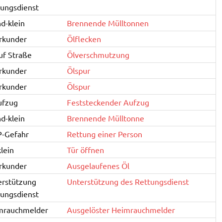
ungsdienst
d-klein
Brennende Mülltonnen
rkunder
Ölflecken
uf Straße
Ölverschmutzung
rkunder
Ölspur
rkunder
Ölspur
ufzug
Feststeckender Aufzug
d-klein
Brennende Mülltonne
P-Gefahr
Rettung einer Person
lein
Tür öffnen
rkunder
Ausgelaufenes Öl
erstützung
Unterstützung des Rettungsdienst
ungsdienst
mrauchmelder
Ausgelöster Heimrauchmelder