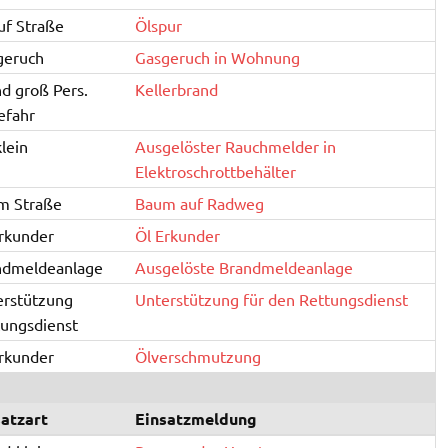
uf Straße
Ölspur
geruch
Gasgeruch in Wohnung
d groß Pers.
Kellerbrand
efahr
lein
Ausgelöster Rauchmelder in
Elektroschrottbehälter
m Straße
Baum auf Radweg
rkunder
Öl Erkunder
ndmeldeanlage
Ausgelöste Brandmeldeanlage
erstützung
Unterstützung für den Rettungsdienst
ungsdienst
rkunder
Ölverschmutzung
satzart
Einsatzmeldung