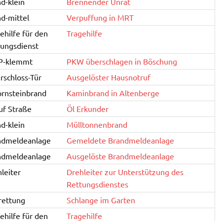
d-klein
Brennender Unrat
d-mittel
Verpuffung in MRT
ehilfe für den
Tragehilfe
ungsdienst
P-klemmt
PKW überschlagen in Böschung
rschloss-Tür
Ausgelöster Hausnotruf
ornsteinbrand
Kaminbrand in Altenberge
uf Straße
Öl Erkunder
d-klein
Mülltonnenbrand
ndmeldeanlage
Gemeldete Brandmeldeanlage
ndmeldeanlage
Ausgelöste Brandmeldeanlage
leiter
Drehleiter zur Unterstützung des
Rettungsdienstes
rettung
Schlange im Garten
ehilfe für den
Tragehilfe