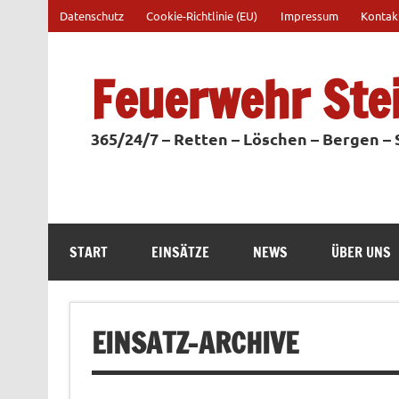
Zum
Datenschutz
Cookie-Richtlinie (EU)
Impressum
Kontak
Inhalt
springen
Feuerwehr Ste
365/24/7 – Retten – Löschen – Bergen –
START
EINSÄTZE
NEWS
ÜBER UNS
EINSATZ-ARCHIVE