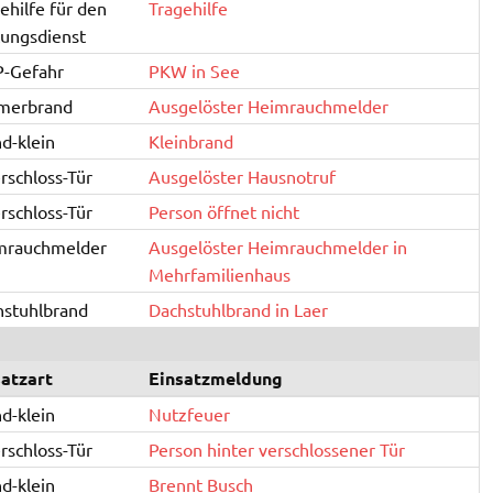
ehilfe für den
Tragehilfe
ungsdienst
P-Gefahr
PKW in See
merbrand
Ausgelöster Heimrauchmelder
d-klein
Kleinbrand
rschloss-Tür
Ausgelöster Hausnotruf
rschloss-Tür
Person öffnet nicht
mrauchmelder
Ausgelöster Heimrauchmelder in
Mehrfamilienhaus
hstuhlbrand
Dachstuhlbrand in Laer
satzart
Einsatzmeldung
d-klein
Nutzfeuer
rschloss-Tür
Person hinter verschlossener Tür
d-klein
Brennt Busch