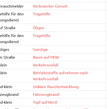
mrauchmelder
Verbrannter Geruch
ehilfe für den
Tragehilfe
ungsdienst
uf Straße
Ölspur
ehilfe für den
Tragehilfe
ungsdienst
tiges
Sonstige
m Straße
Baum auf PKW
lein
Verkehrsunfall
lein
Betriebsstoffe aufnehmen nach
Verkehrsunfall
d-klein
Unklare Rauchentwicklung
rzeugbrand
Fahrzeugbrand
d-klein
Topf auf Herd