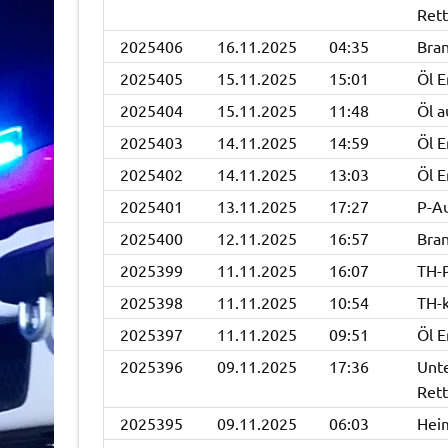
Rett
2025406
16.11.2025
04:35
Bran
2025405
15.11.2025
15:01
Öl E
2025404
15.11.2025
11:48
Öl a
2025403
14.11.2025
14:59
Öl E
2025402
14.11.2025
13:03
Öl E
2025401
13.11.2025
17:27
P-A
2025400
12.11.2025
16:57
Bran
2025399
11.11.2025
16:07
TH-
2025398
11.11.2025
10:54
TH-k
2025397
11.11.2025
09:51
Öl E
2025396
09.11.2025
17:36
Unt
Rett
2025395
09.11.2025
06:03
Hei