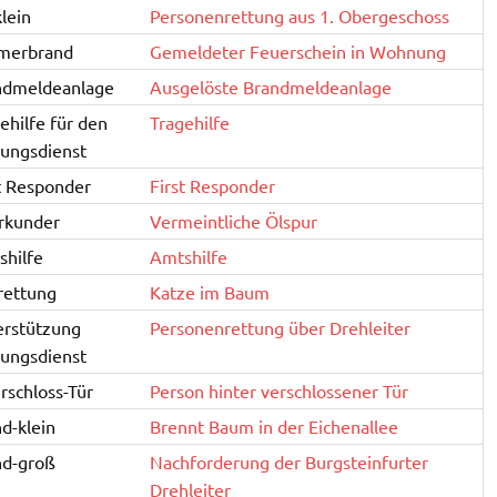
lein
Personenrettung aus 1. Obergeschoss
merbrand
Gemeldeter Feuerschein in Wohnung
ndmeldeanlage
Ausgelöste Brandmeldeanlage
ehilfe für den
Tragehilfe
ungsdienst
t Responder
First Responder
rkunder
Vermeintliche Ölspur
hilfe
Amtshilfe
rettung
Katze im Baum
erstützung
Personenrettung über Drehleiter
ungsdienst
rschloss-Tür
Person hinter verschlossener Tür
d-klein
Brennt Baum in der Eichenallee
nd-groß
Nachforderung der Burgsteinfurter
Drehleiter