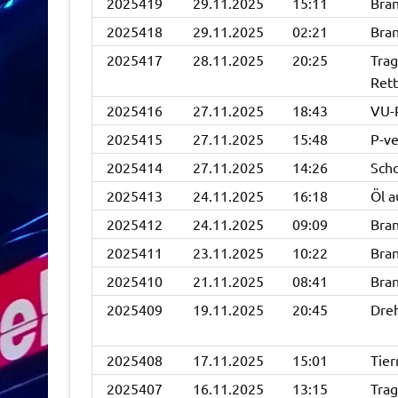
2025419
29.11.2025
15:11
Bran
2025418
29.11.2025
02:21
Bran
2025417
28.11.2025
20:25
Trag
Rett
2025416
27.11.2025
18:43
VU-
2025415
27.11.2025
15:48
P-ve
2025414
27.11.2025
14:26
Sch
2025413
24.11.2025
16:18
Öl a
2025412
24.11.2025
09:09
Bran
2025411
23.11.2025
10:22
Bra
2025410
21.11.2025
08:41
Bra
2025409
19.11.2025
20:45
Dreh
2025408
17.11.2025
15:01
Tier
2025407
16.11.2025
13:15
Trag