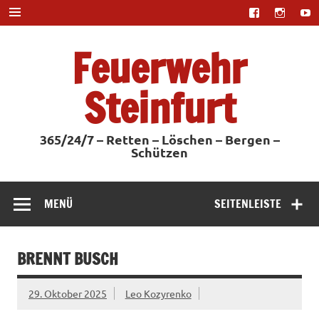
Zum
Inhalt
springen
Feuerwehr
Steinfurt
365/24/7 – Retten – Löschen – Bergen –
Schützen
MENÜ
SEITENLEISTE
BRENNT BUSCH
29. Oktober 2025
Leo Kozyrenko