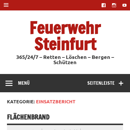
Zum
Inhalt
springen
Feuerwehr
Steinfurt
365/24/7 – Retten – Löschen – Bergen –
Schützen
MENÜ
SEITENLEISTE
KATEGORIE:
EINSATZBERICHT
FLÄCHENBRAND