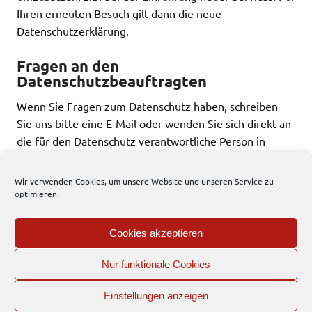
Ihren erneuten Besuch gilt dann die neue
Datenschutzerklärung.
Fragen an den
Datenschutzbeauftragten
Wenn Sie Fragen zum Datenschutz haben, schreiben
Sie uns bitte eine E-Mail oder wenden Sie sich direkt an
die für den Datenschutz verantwortliche Person in
unserer Organisation Herr Mario Könning (KAAW).
Wir verwenden Cookies, um unsere Website und unseren Service zu
Die Datenschutzerklärung wurde mit
optimieren.
dem
Datenschutzerklärungs-Generator der activeMind
AG erstellt
.
Cookies akzeptieren
Nur funktionale Cookies
EFD
Einstellungen anzeigen
Interner Bereich