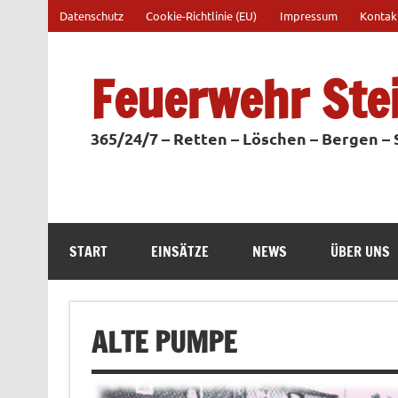
Zum
Datenschutz
Cookie-Richtlinie (EU)
Impressum
Kontak
Inhalt
springen
Feuerwehr Ste
365/24/7 – Retten – Löschen – Bergen –
START
EINSÄTZE
NEWS
ÜBER UNS
ALTE PUMPE