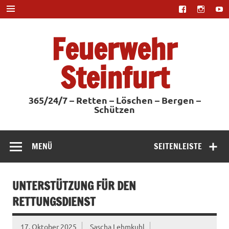
Zum
Inhalt
springen
Feuerwehr
Steinfurt
365/24/7 – Retten – Löschen – Bergen –
Schützen
MENÜ
SEITENLEISTE
UNTERSTÜTZUNG FÜR DEN
RETTUNGSDIENST
17. Oktober 2025
Sascha Lehmkuhl