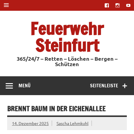
Zum
Inhalt
springen
Feuerwehr
Steinfurt
365/24/7 – Retten – Löschen – Bergen –
Schützen
MENÜ
SEITENLEISTE
BRENNT BAUM IN DER EICHENALLEE
14. Dezember 2025
Sascha Lehmkuhl