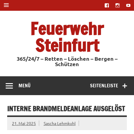
Zum
Inhalt
springen
Feuerwehr
Steinfurt
365/24/7 – Retten – Löschen – Bergen –
Schützen
MENÜ
SEITENLEISTE
INTERNE BRANDMELDEANLAGE AUSGELÖST
21. Mai 2025
Sascha Lehmkuhl