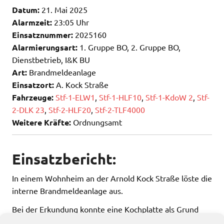
Datum:
21. Mai 2025
Alarmzeit:
23:05 Uhr
Einsatznummer:
2025160
Alarmierungsart:
1. Gruppe BO, 2. Gruppe BO,
Dienstbetrieb, I&K BU
Art:
Brandmeldeanlage
Einsatzort:
A. Kock Straße
Fahrzeuge:
Stf-1-ELW1
,
Stf-1-HLF10
,
Stf-1-KdoW 2
,
Stf-
2-DLK 23
,
Stf-2-HLF20
,
Stf-2-TLF4000
Weitere Kräfte:
Ordnungsamt
Einsatzbericht:
In einem Wohnheim an der Arnold Kock Straße löste die
interne Brandmeldeanlage aus.
Bei der Erkundung konnte eine Kochplatte als Grund
ausgemacht werden.