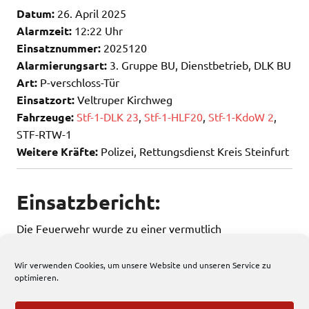
Datum:
26. April 2025
Alarmzeit:
12:22 Uhr
Einsatznummer:
2025120
Alarmierungsart:
3. Gruppe BU, Dienstbetrieb, DLK BU
Art:
P-verschloss-Tür
Einsatzort:
Veltruper Kirchweg
Fahrzeuge:
Stf-1-DLK 23
,
Stf-1-HLF20
,
Stf-1-KdoW 2
,
STF-RTW-1
Weitere Kräfte:
Polizei, Rettungsdienst Kreis Steinfurt
Einsatzbericht:
Die Feuerwehr wurde zu einer vermutlich
eingeschlossenen Person gerufen.
Wir verwenden Cookies, um unsere Website und unseren Service zu
optimieren.
227 total views
, 1 views today