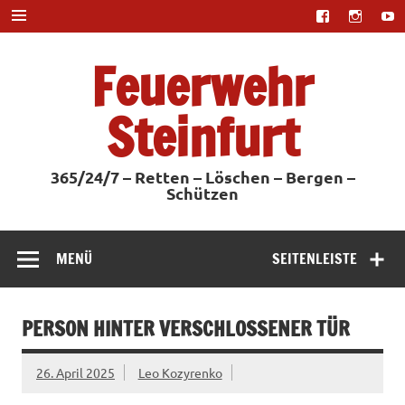
Zum
Inhalt
springen
Feuerwehr
Steinfurt
365/24/7 – Retten – Löschen – Bergen –
Schützen
MENÜ
SEITENLEISTE
PERSON HINTER VERSCHLOSSENER TÜR
26. April 2025
Leo Kozyrenko