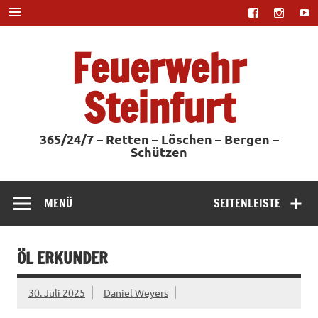
Zum
Inhalt
springen
Feuerwehr
Steinfurt
365/24/7 – Retten – Löschen – Bergen –
Schützen
MENÜ
SEITENLEISTE
ÖL ERKUNDER
30. Juli 2025
Daniel Weyers