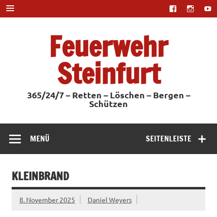
Zum
Inhalt
springen
Feuerwehr
Steinfurt
365/24/7 – Retten – Löschen – Bergen –
Schützen
MENÜ
SEITENLEISTE
KLEINBRAND
8. November 2025
Daniel Weyers