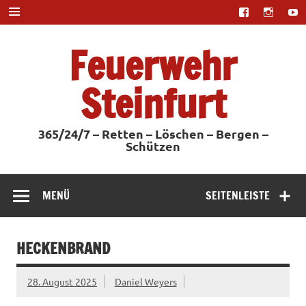
Zum
Inhalt
springen
Feuerwehr
Steinfurt
365/24/7 – Retten – Löschen – Bergen –
Schützen
MENÜ
SEITENLEISTE
HECKENBRAND
28. August 2025
Daniel Weyers