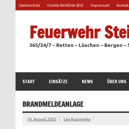
Zum
Datenschutz
Cookie-Richtlinie (EU)
Impressum
Kontak
Inhalt
springen
Feuerwehr Ste
365/24/7 – Retten – Löschen – Bergen –
START
EINSÄTZE
NEWS
ÜBER UNS
BRANDMELDEANLAGE
19. August 2025
Leo Kozyrenko