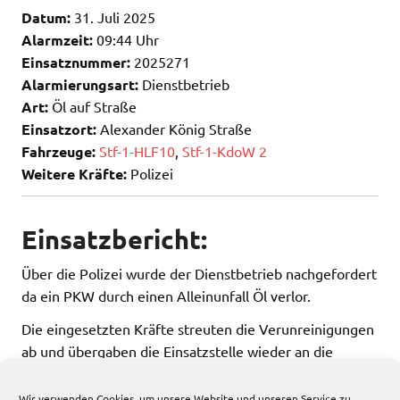
Datum:
31. Juli 2025
Alarmzeit:
09:44 Uhr
Einsatznummer:
2025271
Alarmierungsart:
Dienstbetrieb
Art:
Öl auf Straße
Einsatzort:
Alexander König Straße
Fahrzeuge:
Stf-1-HLF10
,
Stf-1-KdoW 2
Weitere Kräfte:
Polizei
Einsatzbericht:
Über die Polizei wurde der Dienstbetrieb nachgefordert
da ein PKW durch einen Alleinunfall Öl verlor.
Die eingesetzten Kräfte streuten die Verunreinigungen
ab und übergaben die Einsatzstelle wieder an die
Polizei.
Wir verwenden Cookies, um unsere Website und unseren Service zu