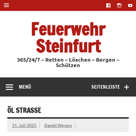
Zum
Inhalt
springen
Feuerwehr
Steinfurt
365/24/7 – Retten – Löschen – Bergen –
Schützen
MENÜ
SEITENLEISTE
ÖL STRASSE
31. Juli 2025
Daniel Weyers