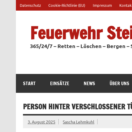
Zum
Datenschutz
Cookie-Richtlinie (EU)
Impressum
Kontak
Inhalt
springen
Feuerwehr Ste
365/24/7 – Retten – Löschen – Bergen –
START
EINSÄTZE
NEWS
ÜBER UNS
PERSON HINTER VERSCHLOSSENER T
3. August 2025
Sascha Lehmkuhl