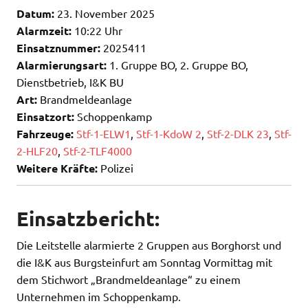
Datum:
23. November 2025
Alarmzeit:
10:22 Uhr
Einsatznummer:
2025411
Alarmierungsart:
1. Gruppe BO, 2. Gruppe BO,
Dienstbetrieb, I&K BU
Art:
Brandmeldeanlage
Einsatzort:
Schoppenkamp
Fahrzeuge:
Stf-1-ELW1
,
Stf-1-KdoW 2
,
Stf-2-DLK 23
,
Stf-
2-HLF20
,
Stf-2-TLF4000
Weitere Kräfte:
Polizei
Einsatzbericht:
Die Leitstelle alarmierte 2 Gruppen aus Borghorst und
die I&K aus Burgsteinfurt am Sonntag Vormittag mit
dem Stichwort „Brandmeldeanlage“ zu einem
Unternehmen im Schoppenkamp.