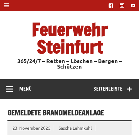
Zum
Inhalt
springen
Feuerwehr
Steinfurt
365/24/7 – Retten – Löschen – Bergen –
Schützen
MENÜ
SEITENLEISTE
GEMELDETE BRANDMELDEANLAGE
23. November 2025
Sascha Lehmkuhl