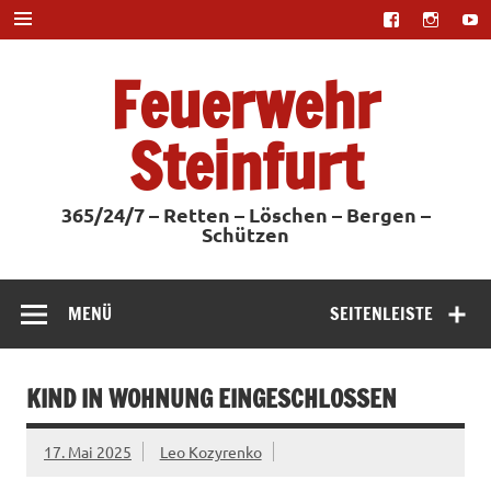
Zum
Inhalt
springen
Feuerwehr
Steinfurt
365/24/7 – Retten – Löschen – Bergen –
Schützen
MENÜ
SEITENLEISTE
KIND IN WOHNUNG EINGESCHLOSSEN
17. Mai 2025
Leo Kozyrenko