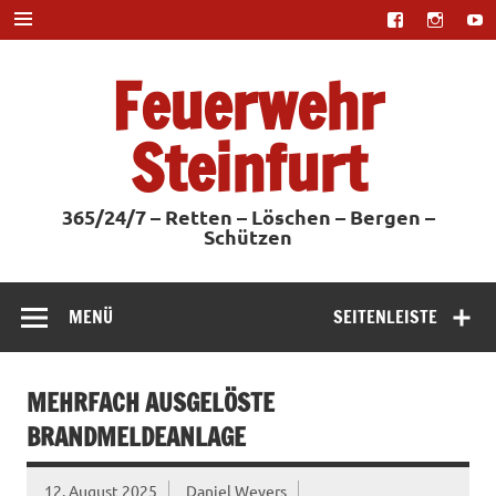
Zum
Inhalt
springen
Feuerwehr
Steinfurt
365/24/7 – Retten – Löschen – Bergen –
Schützen
MENÜ
SEITENLEISTE
MEHRFACH AUSGELÖSTE
BRANDMELDEANLAGE
12. August 2025
Daniel Weyers