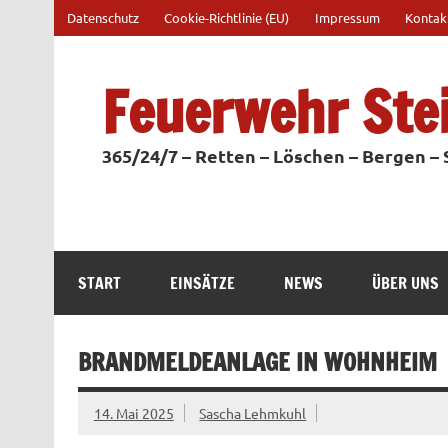
Zum
Datenschutz
Cookie-Richtlinie (EU)
Impressum
Kontak
Inhalt
springen
Feuerwehr Ste
365/24/7 – Retten – Löschen – Bergen –
START
EINSÄTZE
NEWS
ÜBER UNS
BRANDMELDEANLAGE IN WOHNHEIM
14. Mai 2025
Sascha Lehmkuhl