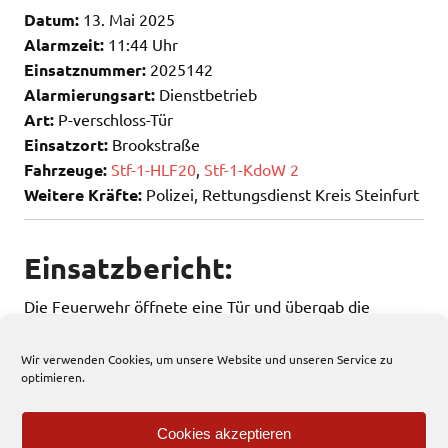
Datum:
13. Mai 2025
Alarmzeit:
11:44 Uhr
Einsatznummer:
2025142
Alarmierungsart:
Dienstbetrieb
Art:
P-verschloss-Tür
Einsatzort:
Brookstraße
Fahrzeuge:
Stf-1-HLF20
,
Stf-1-KdoW 2
Weitere Kräfte:
Polizei, Rettungsdienst Kreis Steinfurt
Einsatzbericht:
Die Feuerwehr öffnete eine Tür und übergab die
Einsatzstelle an den Rettungsdienst.
Wir verwenden Cookies, um unsere Website und unseren Service zu
optimieren.
136 total views
, 1 views today
Cookies akzeptieren
Einsatzbericht