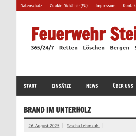
Zum
Datenschutz
Cookie-Richtlinie (EU)
Impressum
Kontak
Inhalt
springen
Feuerwehr Ste
365/24/7 – Retten – Löschen – Bergen –
START
EINSÄTZE
NEWS
ÜBER UNS
BRAND IM UNTERHOLZ
26. August 2025
Sascha Lehmkuhl