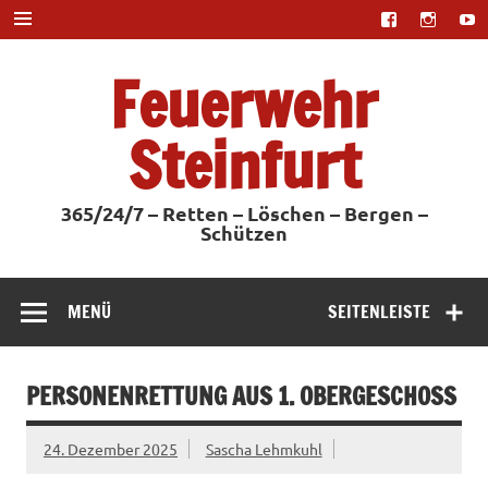
Zum
Inhalt
springen
Feuerwehr
Steinfurt
365/24/7 – Retten – Löschen – Bergen –
Schützen
MENÜ
SEITENLEISTE
PERSONENRETTUNG AUS 1. OBERGESCHOSS
24. Dezember 2025
Sascha Lehmkuhl