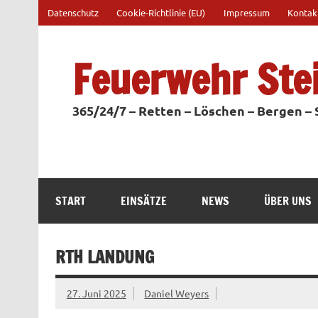
Zum
Datenschutz
Cookie-Richtlinie (EU)
Impressum
Kontak
Inhalt
springen
Feuerwehr Ste
365/24/7 – Retten – Löschen – Bergen –
START
EINSÄTZE
NEWS
ÜBER UNS
RTH LANDUNG
27. Juni 2025
Daniel Weyers