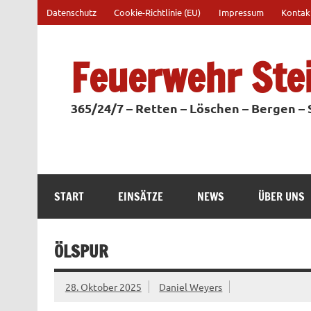
Zum
Datenschutz
Cookie-Richtlinie (EU)
Impressum
Kontak
Inhalt
springen
Feuerwehr Ste
365/24/7 – Retten – Löschen – Bergen –
START
EINSÄTZE
NEWS
ÜBER UNS
ÖLSPUR
28. Oktober 2025
Daniel Weyers