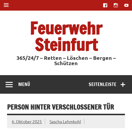
Zum
Inhalt
springen
Feuerwehr
Steinfurt
365/24/7 – Retten – Löschen – Bergen –
Schützen
MENÜ
SEITENLEISTE
PERSON HINTER VERSCHLOSSENER TÜR
6. Oktober 2025
Sascha Lehmkuhl