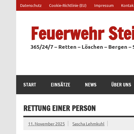
Zum
Datenschutz
Cookie-Richtlinie (EU)
Impressum
Kontak
Inhalt
springen
Feuerwehr Ste
365/24/7 – Retten – Löschen – Bergen –
START
EINSÄTZE
NEWS
ÜBER UNS
RETTUNG EINER PERSON
11. November 2025
Sascha Lehmkuhl