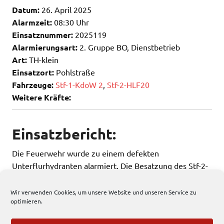
Datum:
26. April 2025
Alarmzeit:
08:30 Uhr
Einsatznummer:
2025119
Alarmierungsart:
2. Gruppe BO, Dienstbetrieb
Art:
TH-klein
Einsatzort:
Pohlstraße
Fahrzeuge:
Stf-1-KdoW 2
,
Stf-2-HLF20
Weitere Kräfte:
Einsatzbericht:
Die Feuerwehr wurde zu einem defekten
Unterflurhydranten alarmiert. Die Besatzung des Stf-2-
HLF-20 schieberte diesen ab.
Wir verwenden Cookies, um unsere Website und unseren Service zu
optimieren.
172 total views
, 1 views today