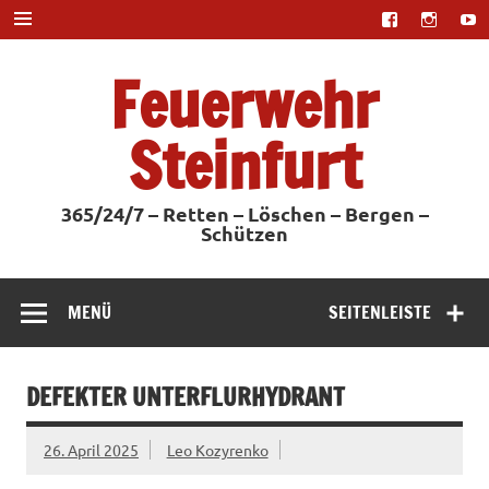
Zum
Inhalt
springen
Feuerwehr
Steinfurt
365/24/7 – Retten – Löschen – Bergen –
Schützen
MENÜ
SEITENLEISTE
DEFEKTER UNTERFLURHYDRANT
26. April 2025
Leo Kozyrenko