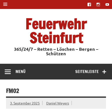
Zum
Inhalt
springen
Feuerwehr
Steinfurt
365/24/7 – Retten – Löschen – Bergen –
Schützen
MENÜ
SEITENLEISTE
FMO2
3. September 2025
Daniel Weyers