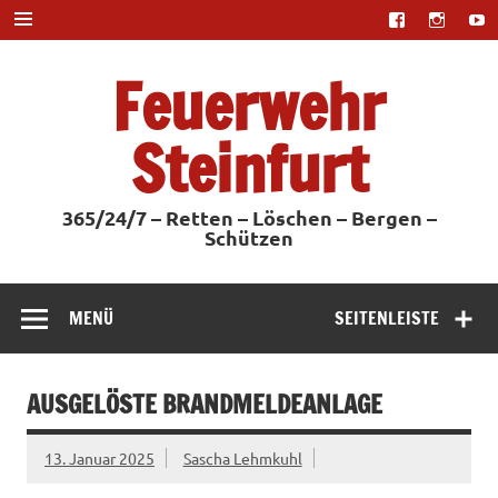
Zum
Inhalt
springen
Feuerwehr
Steinfurt
365/24/7 – Retten – Löschen – Bergen –
Schützen
MENÜ
SEITENLEISTE
AUSGELÖSTE BRANDMELDEANLAGE
13. Januar 2025
Sascha Lehmkuhl