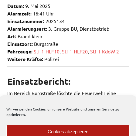
Datum:
9. Mai 2025
Alarmzeit:
16:41 Uhr
Einsatznummer:
2025134
Alarmierungsart:
3. Gruppe BU, Dienstbetrieb
Art:
Brand-klein
Einsatzort:
Burgstraße
Fahrzeuge:
Stf-1-HLF10
,
Stf-1-HLF20
,
Stf-1-KdoW 2
Weitere Kräfte:
Polizei
Einsatzbericht:
Im Bereich Burgstraße löschte die Feuerwehr eine
brennende Hecke.
Wir verwenden Cookies, um unsere Website und unseren Service zu
optimieren.
58 total views
, 1 views today
Cookies akzeptieren
Einsatzbericht