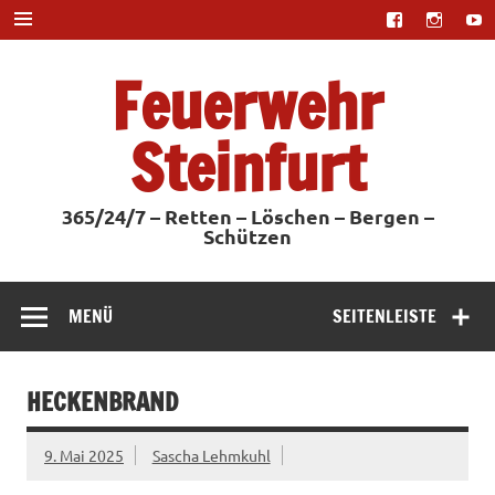
Zum
Inhalt
springen
Feuerwehr
Steinfurt
365/24/7 – Retten – Löschen – Bergen –
Schützen
MENÜ
SEITENLEISTE
HECKENBRAND
9. Mai 2025
Sascha Lehmkuhl