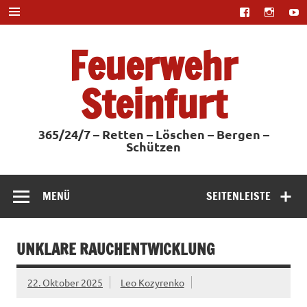
Zum
Inhalt
springen
Feuerwehr
Steinfurt
365/24/7 – Retten – Löschen – Bergen –
Schützen
MENÜ
SEITENLEISTE
UNKLARE RAUCHENTWICKLUNG
22. Oktober 2025
Leo Kozyrenko