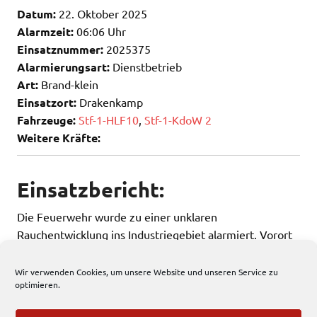
Datum:
22. Oktober 2025
Alarmzeit:
06:06 Uhr
Einsatznummer:
2025375
Alarmierungsart:
Dienstbetrieb
Art:
Brand-klein
Einsatzort:
Drakenkamp
Fahrzeuge:
Stf-1-HLF10
,
Stf-1-KdoW 2
Weitere Kräfte:
Einsatzbericht:
Die Feuerwehr wurde zu einer unklaren
Rauchentwicklung ins Industriegebiet alarmiert. Vorort
konnte nichts festgestellt werden.
Wir verwenden Cookies, um unsere Website und unseren Service zu
optimieren.
182 total views
, 1 views today