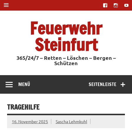
Zum
Inhalt
springen
Feuerwehr
Steinfurt
365/24/7 – Retten – Löschen – Bergen –
Schützen
MENÜ
SEITENLEISTE
TRAGEHILFE
16. November 2025
Sascha Lehmkuhl