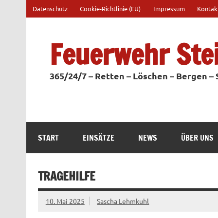
Zum
Datenschutz
Cookie-Richtlinie (EU)
Impressum
Kontak
Inhalt
springen
Feuerwehr Ste
365/24/7 – Retten – Löschen – Bergen –
START
EINSÄTZE
NEWS
ÜBER UNS
TRAGEHILFE
10. Mai 2025
Sascha Lehmkuhl