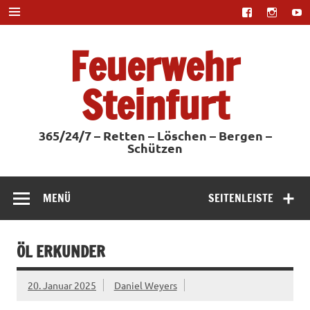
Zum
Inhalt
springen
Feuerwehr
Steinfurt
365/24/7 – Retten – Löschen – Bergen –
Schützen
MENÜ
SEITENLEISTE
ÖL ERKUNDER
20. Januar 2025
Daniel Weyers