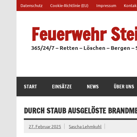
Zum
Datenschutz
Cookie-Richtlinie (EU)
Impressum
Kontak
Inhalt
springen
Feuerwehr Ste
365/24/7 – Retten – Löschen – Bergen –
START
EINSÄTZE
NEWS
ÜBER UNS
DURCH STAUB AUSGELÖSTE BRANDM
27. Februar 2025
Sascha Lehmkuhl