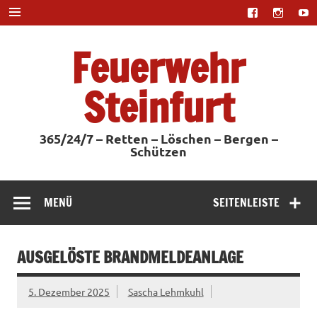
Zum
Inhalt
springen
Feuerwehr
Steinfurt
365/24/7 – Retten – Löschen – Bergen –
Schützen
MENÜ
SEITENLEISTE
AUSGELÖSTE BRANDMELDEANLAGE
5. Dezember 2025
Sascha Lehmkuhl