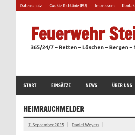
Zum
Datenschutz
Cookie-Richtlinie (EU)
Impressum
Kontak
Inhalt
springen
Feuerwehr Ste
365/24/7 – Retten – Löschen – Bergen –
START
EINSÄTZE
NEWS
ÜBER UNS
HEIMRAUCHMELDER
7. September 2025
Daniel Weyers