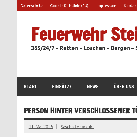
Zum
Datenschutz
Cookie-Richtlinie (EU)
Impressum
Kontak
Inhalt
springen
Feuerwehr Ste
365/24/7 – Retten – Löschen – Bergen –
START
EINSÄTZE
NEWS
ÜBER UNS
PERSON HINTER VERSCHLOSSENER T
11. Mai 2025
Sascha Lehmkuhl