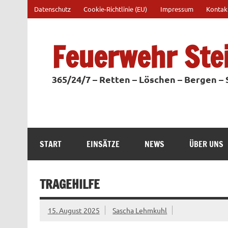
Zum
Datenschutz
Cookie-Richtlinie (EU)
Impressum
Kontak
Inhalt
springen
Feuerwehr Ste
365/24/7 – Retten – Löschen – Bergen –
START
EINSÄTZE
NEWS
ÜBER UNS
TRAGEHILFE
15. August 2025
Sascha Lehmkuhl