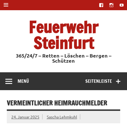
Zum
Inhalt
springen
Feuerwehr
Steinfurt
365/24/7 – Retten – Löschen – Bergen –
Schützen
MENÜ
SEITENLEISTE
VERMEINTLICHER HEIMRAUCHMELDER
24. Januar 2025
Sascha Lehmkuhl