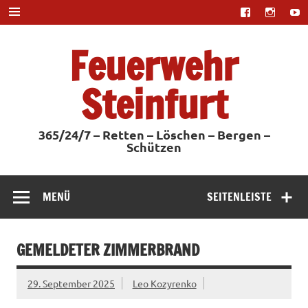
Zum
Inhalt
springen
Feuerwehr
Steinfurt
365/24/7 – Retten – Löschen – Bergen –
Schützen
MENÜ
SEITENLEISTE
GEMELDETER ZIMMERBRAND
29. September 2025
Leo Kozyrenko