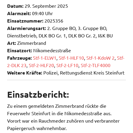
Datum:
29. September 2025
Alarmzeit:
09:40 Uhr
Einsatznummer:
2025356
Alarmierungsart:
2. Gruppe BO, 3. Gruppe BO,
Dienstbetrieb, DLK BO Gr. 1, DLK BO Gr. 2, I&K BU
Art:
Zimmerbrand
Einsatzort:
Nikomedesstraße
Fahrzeuge:
Stf-1-ELW1
,
Stf-1-HLF10
,
Stf-1-KdoW 2
,
Stf-
2-DLK 23
,
Stf-2-HLF20
,
Stf-2-LF10
,
Stf-2-TLF4000
Weitere Kräfte:
Polizei, Rettungsdienst Kreis Steinfurt
Einsatzbericht:
Zu einem gemeldeten Zimmerbrand rückte die
Feuerwehr Steinfurt in die Nikomedesstraße aus.
Vorort war ein Rauchmeder zuhören und verbrannter
Papiergeruch wahrnehmbar.