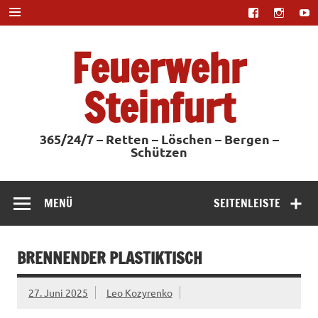
Zum
Inhalt
springen
Feuerwehr
Steinfurt
365/24/7 – Retten – Löschen – Bergen –
Schützen
MENÜ
SEITENLEISTE
BRENNENDER PLASTIKTISCH
27. Juni 2025
Leo Kozyrenko