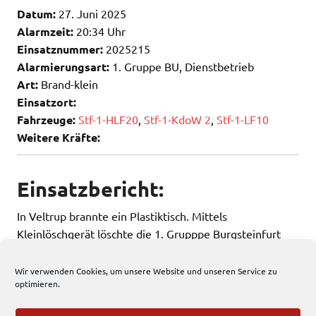
Datum:
27. Juni 2025
Alarmzeit:
20:34 Uhr
Einsatznummer:
2025215
Alarmierungsart:
1. Gruppe BU, Dienstbetrieb
Art:
Brand-klein
Einsatzort:
Fahrzeuge:
Stf-1-HLF20
,
Stf-1-KdoW 2
,
Stf-1-LF10
Weitere Kräfte:
Einsatzbericht:
In Veltrup brannte ein Plastiktisch. Mittels
Kleinlöschgerät löschte die 1. Grupppe Burgsteinfurt
diesen und rückte wieder ein.
Wir verwenden Cookies, um unsere Website und unseren Service zu
optimieren.
171 total views
, 1 views today