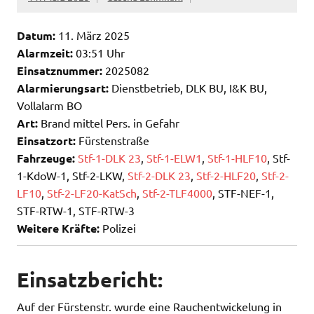
Datum:
11. März 2025
Alarmzeit:
03:51 Uhr
Einsatznummer:
2025082
Alarmierungsart:
Dienstbetrieb, DLK BU, I&K BU,
Vollalarm BO
Art:
Brand mittel Pers. in Gefahr
Einsatzort:
Fürstenstraße
Fahrzeuge:
Stf-1-DLK 23
,
Stf-1-ELW1
,
Stf-1-HLF10
, Stf-
1-KdoW-1, Stf-2-LKW,
Stf-2-DLK 23
,
Stf-2-HLF20
,
Stf-2-
LF10
,
Stf-2-LF20-KatSch
,
Stf-2-TLF4000
, STF-NEF-1,
STF-RTW-1, STF-RTW-3
Weitere Kräfte:
Polizei
Einsatzbericht:
Auf der Fürstenstr. wurde eine Rauchentwickelung in