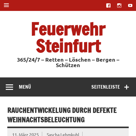
Zum
Inhalt
springen
Feuerwehr
Steinfurt
365/24/7 – Retten – Löschen – Bergen –
Schützen
MENÜ
SEITENLEISTE
RAUCHENTWICKELUNG DURCH DEFEKTE
WEIHNACHTSBELEUCHTUNG
11. März 2025
Sascha Lehmkuhl