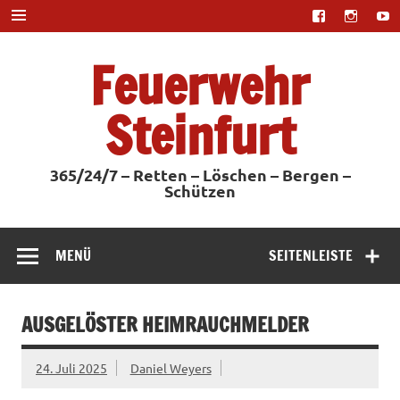
Zum
Inhalt
springen
Feuerwehr
Steinfurt
365/24/7 – Retten – Löschen – Bergen –
Schützen
MENÜ
SEITENLEISTE
AUSGELÖSTER HEIMRAUCHMELDER
24. Juli 2025
Daniel Weyers