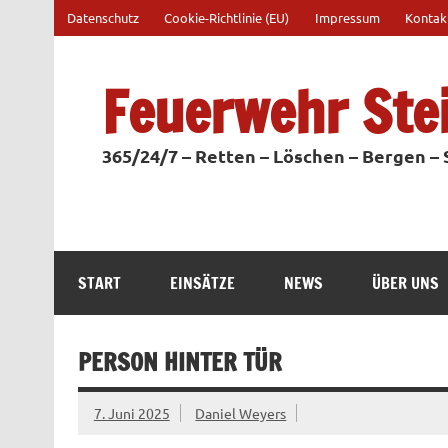
Zum
Datenschutz
Cookie-Richtlinie (EU)
Impressum
Kontak
Inhalt
springen
Feuerwehr Ste
365/24/7 – Retten – Löschen – Bergen –
START
EINSÄTZE
NEWS
ÜBER UNS
PERSON HINTER TÜR
7. Juni 2025
Daniel Weyers