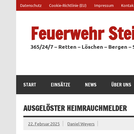
Zum
Datenschutz
Cookie-Richtlinie (EU)
Impressum
Kontak
Inhalt
springen
Feuerwehr Ste
365/24/7 – Retten – Löschen – Bergen –
START
EINSÄTZE
NEWS
ÜBER UNS
AUSGELÖSTER HEIMRAUCHMELDER
22. Februar 2025
Daniel Weyers