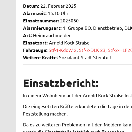
Datum:
22. Februar 2025
Alarmzeit:
15:10 Uhr
Einsatznummer:
2025060
Alarmierungsart:
1. Gruppe BO, Dienstbetrieb, DLK
Art:
Heimrauchmelder
Einsatzort:
Arnold Kock Straße
Fahrzeuge:
Stf-1-KdoW 2
,
Stf-2-DLK 23
,
Stf-2-HLF2
Weitere Kräfte:
Sozialamt Stadt Steinfurt
Einsatzbericht:
In einem Wohnheim auf der Arnold Kock Straße löst
Die eingesetzten Kräfte erkundeten die Lage in de
Feststellung machen.
Da es zu weiteren Problemen mit den Meldern kam
wurde die Einsatzstelle letztlich auch übergeben.