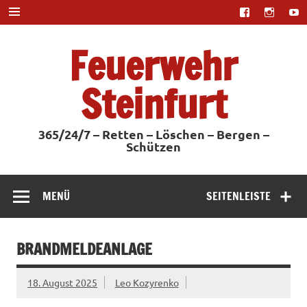
Zum
Inhalt
springen
Feuerwehr
Steinfurt
365/24/7 – Retten – Löschen – Bergen –
Schützen
MENÜ
SEITENLEISTE
BRANDMELDEANLAGE
18. August 2025
Leo Kozyrenko