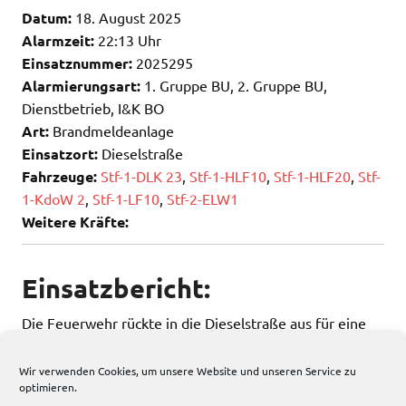
Datum:
18. August 2025
Alarmzeit:
22:13 Uhr
Einsatznummer:
2025295
Alarmierungsart:
1. Gruppe BU, 2. Gruppe BU,
Dienstbetrieb, I&K BO
Art:
Brandmeldeanlage
Einsatzort:
Dieselstraße
Fahrzeuge:
Stf-1-DLK 23
,
Stf-1-HLF10
,
Stf-1-HLF20
,
Stf-
1-KdoW 2
,
Stf-1-LF10
,
Stf-2-ELW1
Weitere Kräfte:
Einsatzbericht:
Die Feuerwehr rückte in die Dieselstraße aus für eine
ausgelöste Brandmeldelage.
Wir verwenden Cookies, um unsere Website und unseren Service zu
optimieren.
105 total views
, 1 views today