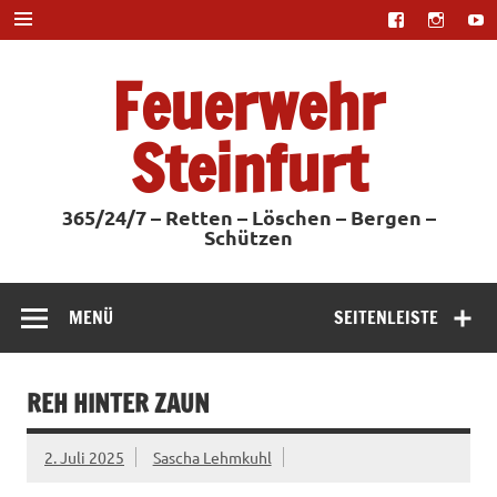
Zum
Inhalt
springen
Feuerwehr
Steinfurt
365/24/7 – Retten – Löschen – Bergen –
Schützen
MENÜ
SEITENLEISTE
REH HINTER ZAUN
2. Juli 2025
Sascha Lehmkuhl