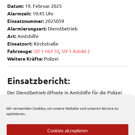
Datum:
19. Februar 2025
Alarmzeit:
10:45 Uhr
Einsatznummer:
2025059
Alarmierungsart:
Dienstbetrieb
Art:
Amtshilfe
Einsatzort:
Kirchstraße
Fahrzeuge:
Stf-1-HLF10
,
Stf-1-KdoW 2
Weitere Kräfte:
Polizei
Einsatzbericht:
Der Dienstbetrieb öffnete in Amtshilfe für die Polizei
eine Tür.
Wir verwenden Cookies, um unsere Website und unseren Service zu
optimieren.
150 total views
, 1 views today
Cookies akzeptieren
Einsatzbericht