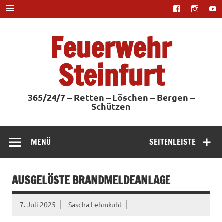
Zum
Inhalt
springen
Feuerwehr
Steinfurt
365/24/7 – Retten – Löschen – Bergen –
Schützen
MENÜ
SEITENLEISTE
AUSGELÖSTE BRANDMELDEANLAGE
7. Juli 2025
Sascha Lehmkuhl